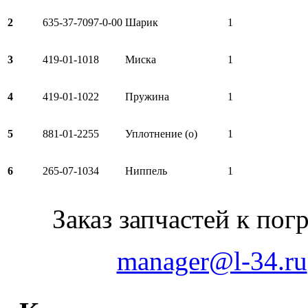
2
635-37-7097-0-00
Шарик
1
3
419-01-1018
Миска
1
4
419-01-1022
Пружина
1
5
881-01-2255
Уплотнение (о)
1
6
265-07-1034
Ниппель
1
Заказ запчастей к по
manager@l-34.ru