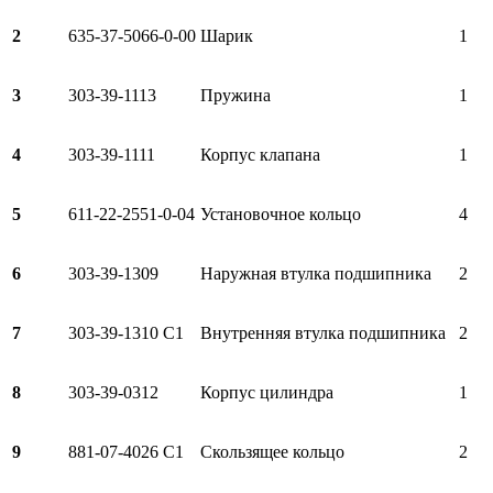
2
635-37-5066-0-00
Шарик
1
3
303-39-1113
Пружина
1
4
303-39-1111
Корпус клапана
1
5
611-22-2551-0-04
Установочное кольцо
4
6
303-39-1309
Наружная втулка подшипника
2
7
303-39-1310 C1
Внутренняя втулка подшипника
2
8
303-39-0312
Корпус цилиндра
1
9
881-07-4026 C1
Скользящее кольцо
2