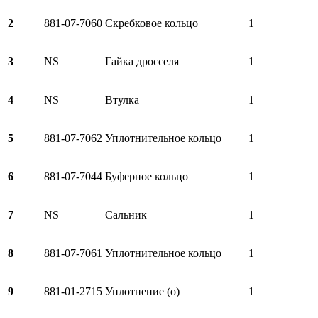
2
881-07-7060
Скребковое кольцо
1
3
NS
Гайка дросселя
1
4
NS
Втулка
1
5
881-07-7062
Уплотнительное кольцо
1
6
881-07-7044
Буферное кольцо
1
7
NS
Сальник
1
8
881-07-7061
Уплотнительное кольцо
1
9
881-01-2715
Уплотнение (о)
1