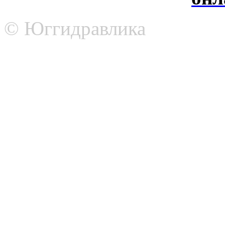
© Юггидравлика