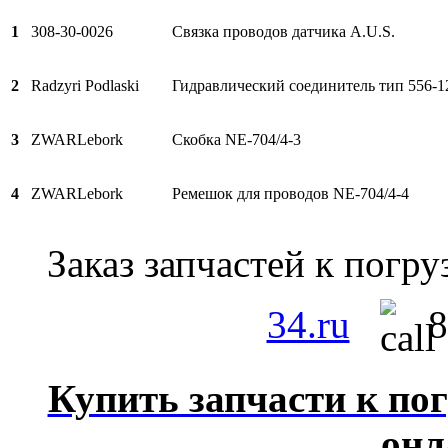
1
308-30-0026
Связка проводов датчика A.U.S.
2
Radzyri Podlaski
Гидравлический соединитель тип 556-1
3
ZWARLebork
Скобка NE-704/4-3
4
ZWARLebork
Ремешок для проводов NE-704/4-4
Заказ запчастей к пог
34.ru
8
Купить запчасти к пог
онл