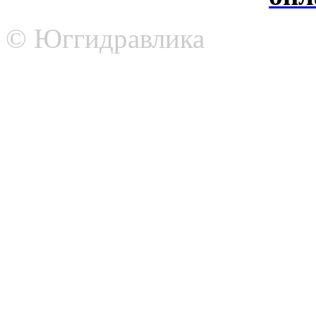
© Юггидравлика