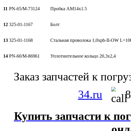
11
PN-65/M-73124
Пробка AM14x1.5
12
325-01-1167
Болт
13
325-01-1168
Стальная проволока 1,0xpb-II-OW L=10
14
PN-60/M-86961
Уплотнительное кольцо 20,3x2,4
Заказ запчастей к пог
34.ru
8
Купить запчасти к пог
онл