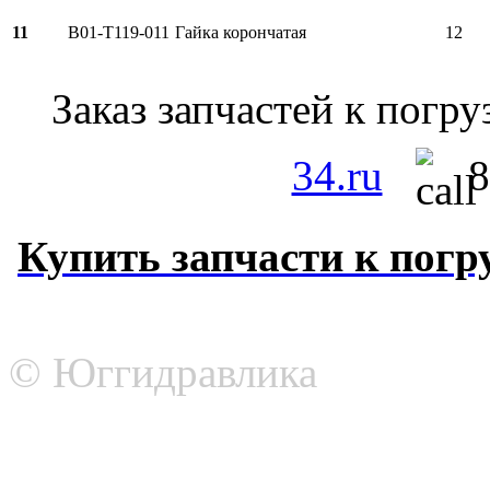
11
B01-T119-011
Гайка корончатая
12
Заказ запчастей к пог
34.ru
8
Купить запчасти к погр
© Юггидравлика