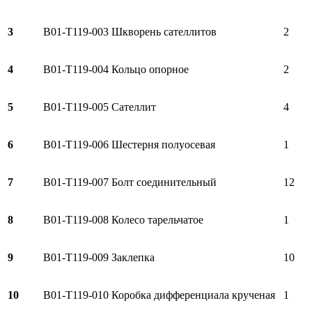
3
B01-T119-003
Шкворень сателлитов
2
4
B01-T119-004
Кольцо опорное
2
5
B01-T119-005
Сателлит
4
6
B01-T119-006
Шестерня полуосевая
1
7
B01-T119-007
Болт соединительный
12
8
B01-T119-008
Колесо тарельчатое
1
9
B01-T119-009
Заклепка
10
10
B01-T119-010
Коробка дифференциала крученая
1