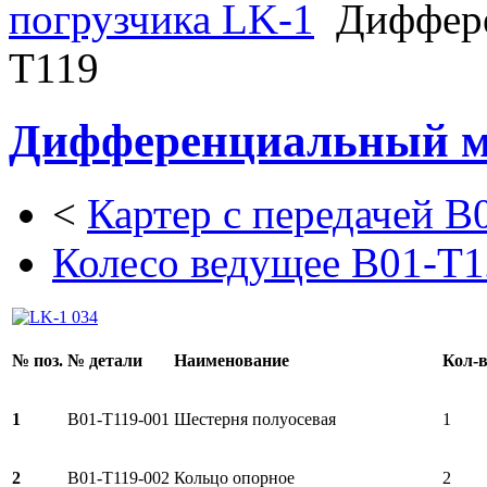
погрузчика LK-1
Диффере
T119
Дифференциальный м
<
Картер с передачей B
Колесо ведущее B01-T1
№ поз.
№ детали
Наименование
Кол-
1
B01-T119-001
Шестерня полуосевая
1
2
B01-T119-002
Кольцо опорное
2